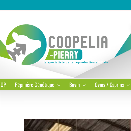
OOP
Pépinière Génétique
Bovin
Ovins / Caprins
Voir
l'image