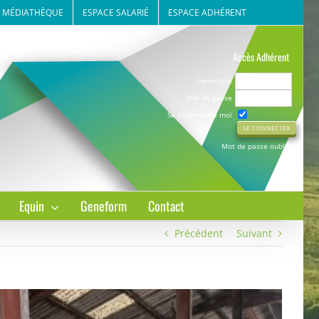
MÉDIATHÈQUE
ESPACE SALARIÉ
ESPACE ADHÉRENT
Accès Adhérent
Identifiant
Mot de passe
Se souvenir de moi
Mot de passe oublié ?
Equin
Geneform
Contact
Précédent
Suivant