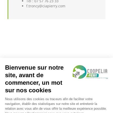
Tél : 07 57 76 23 33
f.troncy@ciapierry.com
CONTACTEZ-NOUS
13 Rue Hippolyte Fontaine – 51000 CHALONS EN
CHAMPAGNE
Téléphone :
03 10 14 85 60
Email:
contact@coopelia.com