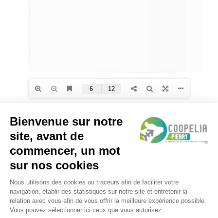
CONTACTEZ-NOUS
13 Rue Hippolyte Fontaine – 51000 CHALONS EN
CHAMPAGNE
Téléphone :
03 10 14 85 60
Email:
contact@coopelia.com
Coopélia © 2025 | Tous droits réservés |
Edité par Estel
|
Mentions