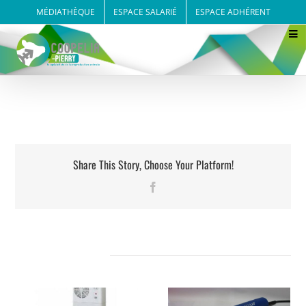
Passer
MÉDIATHÈQUE
ESPACE SALARIÉ
ESPACE ADHÉRENT
au
contenu
Share This Story, Choose Your Platform!
Facebook
Projets connexes