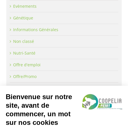
Evènements
Génétique
Informations Générales
Non classé
Nutri-Santé
Offre d'emploi
Offre/Promo
CONTACTEZ-NOUS
13 Rue Hippolyte Fontaine – 51000 CHALONS EN
CHAMPAGNE
Téléphone :
03 10 14 85 60
Email:
contact@coopelia.com