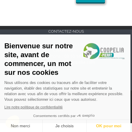
CONTACTEZ-NOUS
13 Rue Hippolyte Fontaine – 51000 CHALONS EN
CHAMPAGNE
Téléphone :
03 10 14 85 60
Email:
contact@coopelia.com
Coopélia © 2025 | Tous droits réservés |
Edité par Estel
|
Mentions
légales
Facebook
Instagram