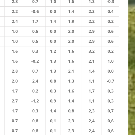
2.8
0,7
1,0
1,6
1,3
-0,3
2.2
-0,6
0,0
1,4
2,3
0,4
2.4
1,7
1,4
1,9
2,2
0,2
1.0
0,5
0,0
2,0
2,9
0,6
1.0
0,5
0,0
2,0
2,9
0,6
1.6
0,3
1,2
1,6
3,2
0,2
1.6
-0,2
1,3
1,6
2,1
1,0
2.8
0,7
1,3
2,1
1,4
0,0
2.0
2,4
0,8
1,3
1,1
-0,7
1.7
0,2
0,3
1,6
1,7
0,3
2.7
-1,2
0,9
1,4
1,1
0,3
1.7
0,3
1,4
0,8
2,3
0,7
0.7
0,8
0,1
2,3
2,4
0,6
0.7
0,8
0,1
2,3
2,4
0,6