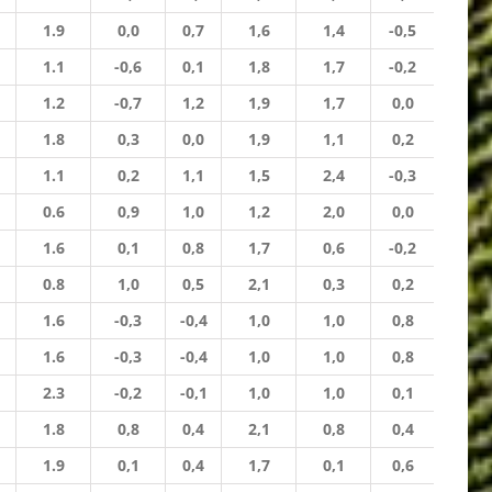
1.9
0,0
0,7
1,6
1,4
-0,5
1.1
-0,6
0,1
1,8
1,7
-0,2
1.2
-0,7
1,2
1,9
1,7
0,0
1.8
0,3
0,0
1,9
1,1
0,2
1.1
0,2
1,1
1,5
2,4
-0,3
0.6
0,9
1,0
1,2
2,0
0,0
1.6
0,1
0,8
1,7
0,6
-0,2
0.8
1,0
0,5
2,1
0,3
0,2
1.6
-0,3
-0,4
1,0
1,0
0,8
1.6
-0,3
-0,4
1,0
1,0
0,8
2.3
-0,2
-0,1
1,0
1,0
0,1
1.8
0,8
0,4
2,1
0,8
0,4
1.9
0,1
0,4
1,7
0,1
0,6