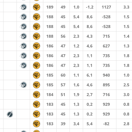
189
49
1,0
-1,2
1127
3.3
188
45
5,4
8,6
-528
1.5
188
45
5,4
8,6
-528
1.5
188
56
2,3
4,3
715
1.4
186
47
1,2
4,6
627
1.3
186
47
2,3
1,1
735
1.8
186
47
2,3
1,1
735
1.8
185
60
1,1
6,1
940
1.0
185
57
1,6
4,6
895
2.5
184
51
1,9
2,7
716
3.0
183
45
1,3
0,2
929
0.8
183
45
1,3
0,2
929
0.8
183
39
3,4
5,4
-82
2.8