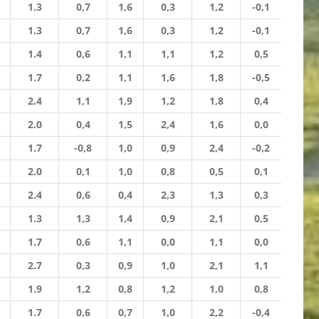
1.3
0,7
1,6
0,3
1,2
-0,1
1.3
0,7
1,6
0,3
1,2
-0,1
1.4
0,6
1,1
1,1
1,2
0,5
1.7
0,2
1,1
1,6
1,8
-0,5
2.4
1,1
1,9
1,2
1,8
0,4
2.0
0,4
1,5
2,4
1,6
0,0
1.7
-0,8
1,0
0,9
2,4
-0,2
2.0
0,1
1,0
0,8
0,5
0,1
2.4
0,6
0,4
2,3
1,3
0,3
1.3
1,3
1,4
0,9
2,1
0,5
1.7
0,6
1,1
0,0
1,1
0,0
2.7
0,3
0,9
1,0
2,1
1,1
1.9
1,2
0,8
1,2
1,0
0,8
1.7
0,6
0,7
1,0
2,2
-0,4