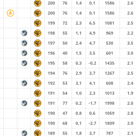
200
76
1,4
0,1
1586
2.6
200
76
1,4
0,1
1586
2.6
199
72
2,3
6,5
1081
2.5
198
55
1,1
4,9
969
2.2
197
50
2,4
4,7
530
3.5
196
40
1,5
3,5
601
3.0
195
58
0,3
-0,2
1435
2.1
194
76
2,9
3,7
1267
2.5
192
53
3,1
4,1
608
2.4
191
54
1,0
2,3
1013
1.9
191
77
0,2
-1,7
1998
2.0
190
47
0,8
0,6
1059
2.8
190
68
0,1
-2,7
1809
2.0
189
55
1,8
3,7
787
2.1