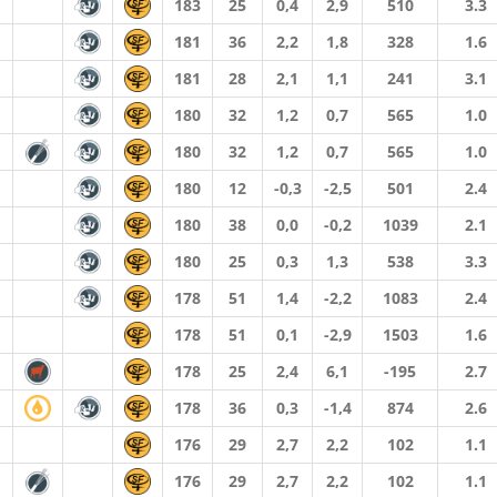
183
25
0,4
2,9
510
3.3
181
36
2,2
1,8
328
1.6
181
28
2,1
1,1
241
3.1
180
32
1,2
0,7
565
1.0
180
32
1,2
0,7
565
1.0
180
12
-0,3
-2,5
501
2.4
180
38
0,0
-0,2
1039
2.1
180
25
0,3
1,3
538
3.3
178
51
1,4
-2,2
1083
2.4
178
51
0,1
-2,9
1503
1.6
178
25
2,4
6,1
-195
2.7
178
36
0,3
-1,4
874
2.6
176
29
2,7
2,2
102
1.1
176
29
2,7
2,2
102
1.1