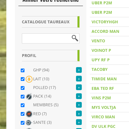
UBER P2M
UBER P2M
CATALOGUE TAUREAUX
VICTORYHGH
ACCORD MAN
VENTO
VOINOT P
PROFIL
UPY RF P
TACOBY
GHP (94)
+
LAIT (10)
+
TIMIDE MAN
POLLED (17)
+
EBA TED RF
PACK (14)
+
VINS P2M
MEMBRES (5)
+
MYS VOLTJA
RED (7)
+
VIRCO MAN
SANTE (3)
+
DV ULK PGC