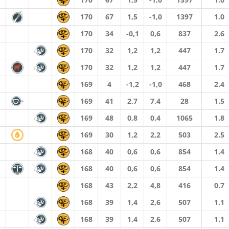
170
67
1,5
-1,0
1397
1.0
170
34
-0,1
0,6
837
2.6
170
32
1,2
1,2
447
1.7
170
32
1,2
1,2
447
1.7
169
4
-1,2
-1,0
468
2.4
169
41
2,7
7,4
28
1.5
169
48
0,8
0,4
1065
1.8
169
30
1,2
2,2
503
2.5
168
40
0,6
0,6
854
1.4
168
40
0,6
0,6
854
1.4
168
43
2,2
4,8
416
0.7
168
39
1,4
2,6
507
1.1
168
39
1,4
2,6
507
1.1