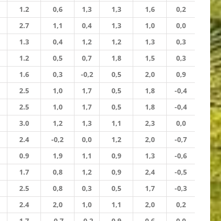
1.2
0,6
1,3
1,3
1,6
0,2
2.7
1,1
0,4
1,3
1,0
0,0
1.3
0,4
1,2
1,2
1,3
0,3
1.2
0,5
0,7
1,8
1,5
0,3
1.6
0,3
-0,2
0,5
2,0
0,9
2.5
1,0
1,7
0,5
1,8
-0,4
2.5
1,0
1,7
0,5
1,8
-0,4
3.0
1,2
1,3
1,1
2,3
0,0
2.4
-0,2
0,0
1,2
2,0
-0,7
0.9
1,9
1,1
0,9
1,3
-0,6
1.7
0,8
1,2
0,9
2,4
-0,5
2.5
0,8
0,3
0,5
1,7
-0,3
2.4
2,0
1,0
1,1
2,0
0,2
1.7
-0,7
-0,2
0,9
0,6
0,0