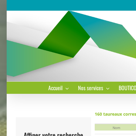
Passer
au
contenu
Accueil
Nos services
BOUTIC
160 taureaux corres
Nom
AMAROCK
Affiner votre recherche