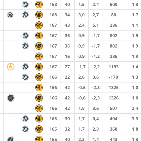
168
40
1,5
2,4
609
1.3
168
34
3,0
2,7
80
1.7
167
43
2,4
5,1
286
1.1
167
36
0,9
-1,7
802
1.9
167
36
0,9
-1,7
802
1.9
167
16
0,9
-1,2
286
1.9
167
27
-1,7
-2,2
1193
1.4
166
22
2,6
3,6
-178
1.3
166
42
-0,6
-2,3
1326
1.0
166
42
-0,6
-2,3
1326
1.0
166
42
1,8
3,6
507
2.4
165
30
1,7
0,4
404
3.3
165
32
1,7
2,3
368
1.8
165
40
2,3
1,4
443
1.3