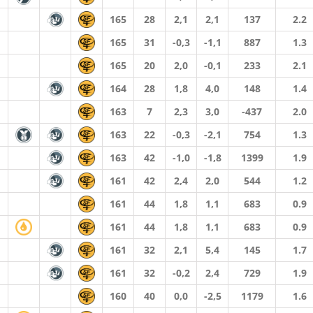
165
28
2,1
2,1
137
2.2
165
31
-0,3
-1,1
887
1.3
165
20
2,0
-0,1
233
2.1
164
28
1,8
4,0
148
1.4
163
7
2,3
3,0
-437
2.0
163
22
-0,3
-2,1
754
1.3
163
42
-1,0
-1,8
1399
1.9
161
42
2,4
2,0
544
1.2
161
44
1,8
1,1
683
0.9
161
44
1,8
1,1
683
0.9
161
32
2,1
5,4
145
1.7
161
32
-0,2
2,4
729
1.9
160
40
0,0
-2,5
1179
1.6