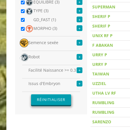
EQUILIBRE (3)
+
SUPERMAN
TYPE (3)
+
SHERIF P
GD_FAST (1)
+
SHERIF P
MORPHO (3)
+
UNIX RF P
Semence sexée
+
F ABAKAN
URRY P
Robot
+
URRY P
Facilité Naissance >= 0.3
+
TAIWAN
UZZIEL
Issus d'Embryon
+
UTHA LV RF
RÉINITIALISER
RUMBLING
RUMBLING
SARENZO