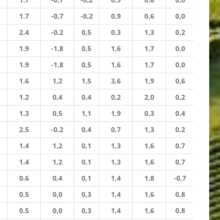
1.7
-0,7
-0,2
0,9
0,6
0,0
2.4
-0,2
0,5
0,3
1,3
0,2
1.9
-1,8
0,5
1,6
1,7
0,0
1.9
-1,8
0,5
1,6
1,7
0,0
1.6
1,2
1,5
3,6
1,9
0,6
1.2
0,4
0,4
0,2
2,0
0,2
1.3
0,5
1,1
1,9
0,3
0,4
2.5
-0,2
0,4
0,7
1,3
0,2
1.4
1,2
0,1
1,3
1,6
0,7
1.4
1,2
0,1
1,3
1,6
0,7
0.6
0,4
0,1
1,4
1,8
-0,7
0.5
0,0
0,3
1,4
1,6
0,8
0.5
0,0
0,3
1,4
1,6
0,8