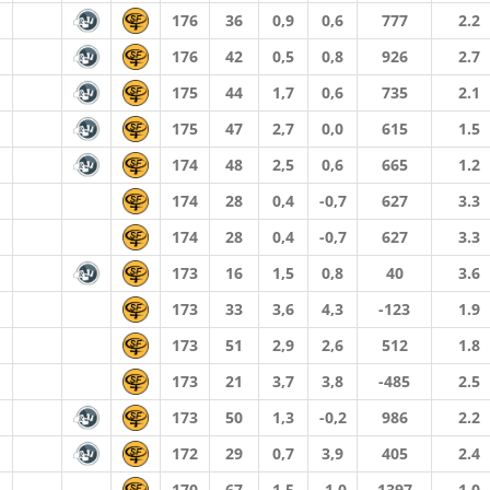
176
36
0,9
0,6
777
2.2
176
42
0,5
0,8
926
2.7
175
44
1,7
0,6
735
2.1
175
47
2,7
0,0
615
1.5
174
48
2,5
0,6
665
1.2
174
28
0,4
-0,7
627
3.3
174
28
0,4
-0,7
627
3.3
173
16
1,5
0,8
40
3.6
173
33
3,6
4,3
-123
1.9
173
51
2,9
2,6
512
1.8
173
21
3,7
3,8
-485
2.5
173
50
1,3
-0,2
986
2.2
172
29
0,7
3,9
405
2.4
170
67
1,5
-1,0
1397
1.0